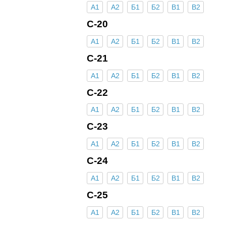
А1
А2
Б1
Б2
В1
В2
С-20
А1
А2
Б1
Б2
В1
В2
С-21
А1
А2
Б1
Б2
В1
В2
С-22
А1
А2
Б1
Б2
В1
В2
С-23
А1
А2
Б1
Б2
В1
В2
С-24
А1
А2
Б1
Б2
В1
В2
С-25
А1
А2
Б1
Б2
В1
В2