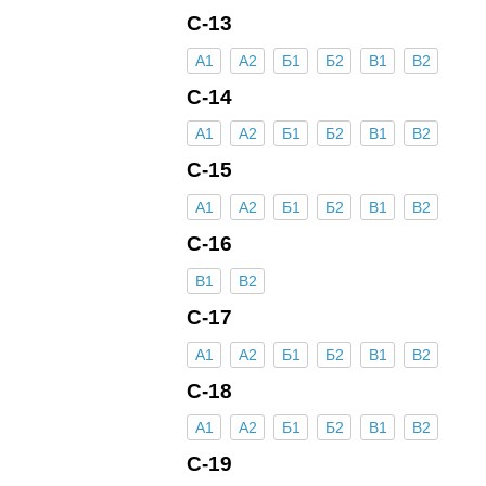
С-13
А1
А2
Б1
Б2
В1
В2
С-14
А1
А2
Б1
Б2
В1
В2
С-15
А1
А2
Б1
Б2
В1
В2
С-16
В1
В2
С-17
А1
А2
Б1
Б2
В1
В2
С-18
А1
А2
Б1
Б2
В1
В2
С-19