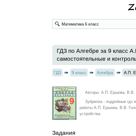
ГДЗ по Алгебре за 9 класс А
самостоятельные и контрол
ГДЗ
9 класс
Алгебра
А.П. 
Авторы: А.П. Ершова, В.В.
Зубрилка - подробные гдз 
работы А.П. Ершова, В.В. Го
устройства.
Задания