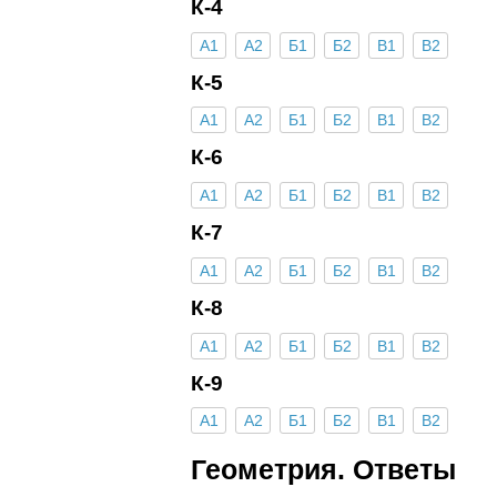
К-4
А1
А2
Б1
Б2
В1
В2
К-5
А1
А2
Б1
Б2
В1
В2
К-6
А1
А2
Б1
Б2
В1
В2
К-7
А1
А2
Б1
Б2
В1
В2
К-8
А1
А2
Б1
Б2
В1
В2
К-9
А1
А2
Б1
Б2
В1
В2
Геометрия. Ответы