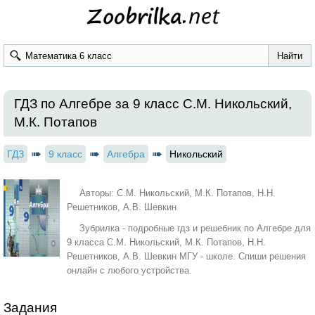
ГДЗ по Алгебре за 9 класс С.М. Никольский,
М.К. Потапов
ГДЗ
9 класс
Алгебра
Никольский
Авторы: С.М. Никольский, М.К. Потапов, Н.Н.
Решетников, А.В. Шевкин
Зубрилка - подробные гдз и решебник по Алгебре для
9 класса С.М. Никольский, М.К. Потапов, Н.Н.
Решетников, А.В. Шевкин МГУ - школе. Спиши решения
онлайн с любого устройства.
Задания