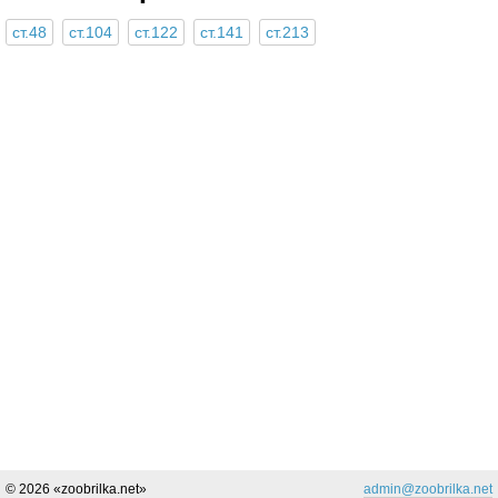
ст.48
ст.104
ст.122
ст.141
ст.213
© 2026 «zoobrilka.net»
admin@zoobrilka.net