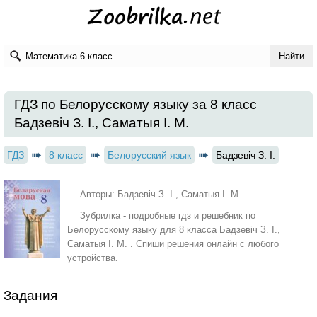
ГДЗ по Белорусскому языку за 8 класс
Бадзевіч З. І., Саматыя І. М.
ГДЗ
8 класс
Белорусский язык
Бадзевіч З. І.
Авторы: Бадзевіч З. І., Саматыя І. М.
Зубрилка - подробные гдз и решебник по
Белорусскому языку для 8 класса Бадзевіч З. І.,
Саматыя І. М. . Спиши решения онлайн с любого
устройства.
Задания