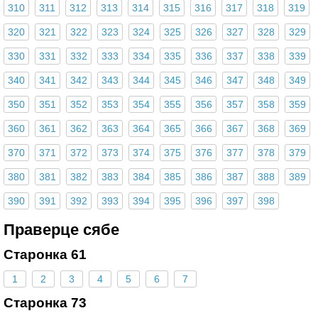
310
311
312
313
314
315
316
317
318
319
320
321
322
323
324
325
326
327
328
329
330
331
332
333
334
335
336
337
338
339
340
341
342
343
344
345
346
347
348
349
350
351
352
353
354
355
356
357
358
359
360
361
362
363
364
365
366
367
368
369
370
371
372
373
374
375
376
377
378
379
380
381
382
383
384
385
386
387
388
389
390
391
392
393
394
395
396
397
398
Праверце сябе
Старонка 61
1
2
3
4
5
6
7
Старонка 73