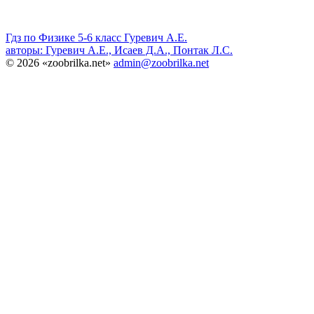
Гдз по Физике 5-6 класс Гуревич А.Е.
авторы: Гуревич А.Е., Исаев Д.А., Понтак Л.С.
© 2026 «zoobrilka.net»
admin@zoobrilka.net