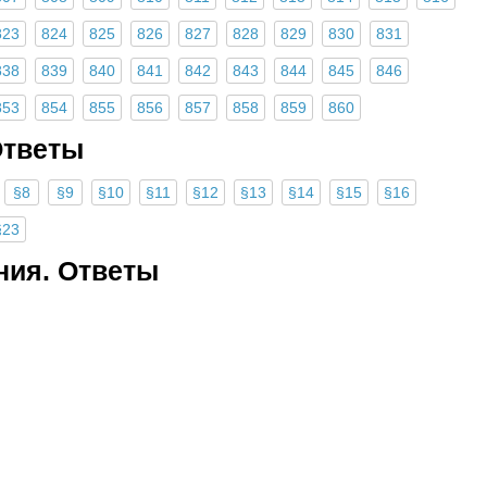
823
824
825
826
827
828
829
830
831
838
839
840
841
842
843
844
845
846
853
854
855
856
857
858
859
860
Ответы
§8
§9
§10
§11
§12
§13
§14
§15
§16
§23
ния. Ответы