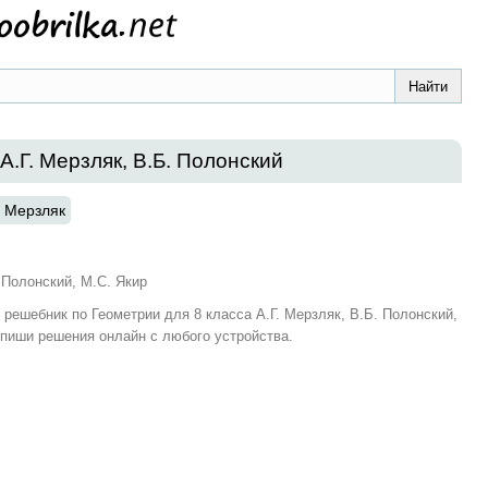
А.Г. Мерзляк, В.Б. Полонский
. Мерзляк
. Полонский, М.С. Якир
и решебник по Геометрии для 8 класса А.Г. Мерзляк, В.Б. Полонский,
Спиши решения онлайн с любого устройства.