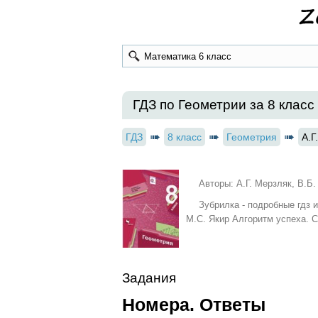
ГДЗ по Геометрии за 8 класс 
ГДЗ
8 класс
Геометрия
А.Г
Авторы: А.Г. Мерзляк, В.Б
Зубрилка - подробные гдз 
М.С. Якир Алгоритм успеха. 
Задания
Номера. Ответы