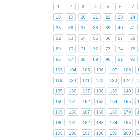
1
2
3
4
5
6
7
18
19
20
21
22
23
24
35
36
37
38
39
40
41
52
53
54
55
56
57
58
69
70
71
72
73
74
75
86
87
88
89
90
91
92
103
104
105
106
107
108
119
120
121
122
123
124
135
136
137
138
139
140
150
151
152
153
154
155
165
166
167
168
169
170
180
181
182
183
184
185
195
196
197
198
199
200