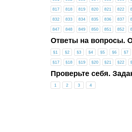
817
818
819
820
821
822
832
833
834
835
836
837
847
848
849
850
851
852
Ответы на вопросы. 
§1
§2
§3
§4
§5
§6
§7
§17
§18
§19
§20
§21
§22
Проверьте себя. Зада
1
2
3
4