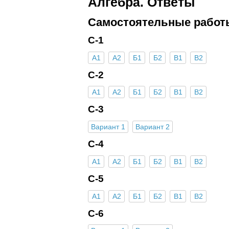
Алгебра. Ответы
Самостоятельные работ
С-1
А1
А2
Б1
Б2
В1
В2
С-2
А1
А2
Б1
Б2
В1
В2
С-3
Вариант 1
Вариант 2
С-4
А1
А2
Б1
Б2
В1
В2
С-5
А1
А2
Б1
Б2
В1
В2
С-6