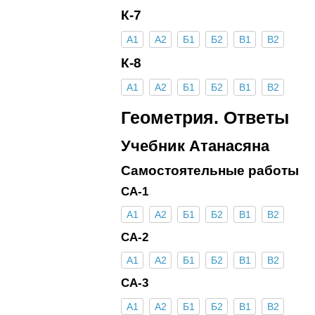
К-7
А1
А2
Б1
Б2
В1
В2
К-8
А1
А2
Б1
Б2
В1
В2
Геометрия. Ответы
Учебник Атанасяна
Самостоятельные работы
СА-1
А1
А2
Б1
Б2
В1
В2
СА-2
А1
А2
Б1
Б2
В1
В2
СА-3
А1
А2
Б1
Б2
В1
В2