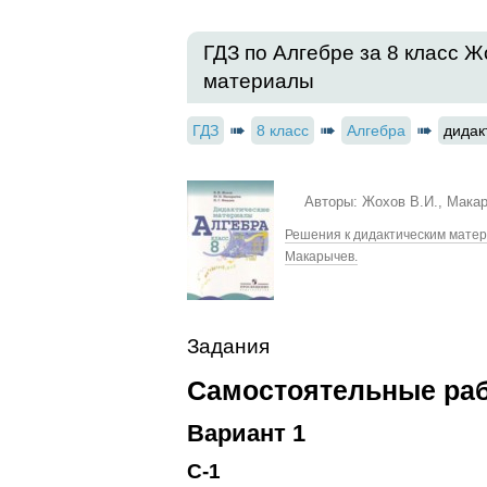
ГДЗ по Алгебре за 8 класс 
материалы
ГДЗ
8 класс
Алгебра
дидак
Авторы: Жохов В.И., Мака
Решения к дидактическим матери
Макарычев.
Задания
Самостоятельные раб
Вариант 1
С-1