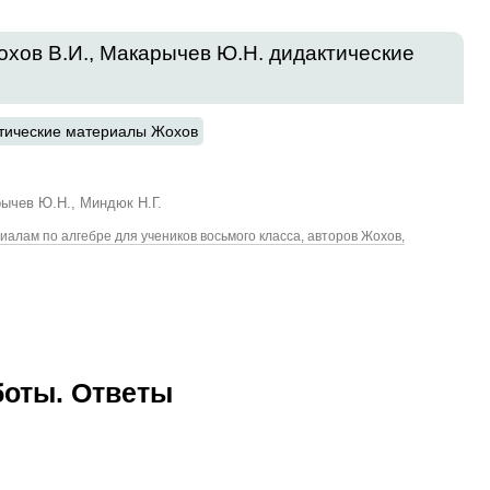
Жохов В.И., Макарычев Ю.Н. дидактические
тические материалы Жохов
рычев Ю.Н., Миндюк Н.Г.
алам по алгебре для учеников восьмого класса, авторов Жохов,
оты. Ответы