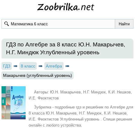
ГДЗ по Алгебре за 8 класс Ю.Н. Макарычев,
Н.Г. Миндюк Углубленный уровень
ГДЗ
8 класс
Алгебра
Макарычев (углубленный уровень)
Авторы: Ю.Н. Макарычев, Н.Г. Миндюк, К.И. Нешков,
И.Е. Феоктистов
Зубрилка - подробные гдз и решебник по Алгебре для
8 класса Ю.Н. Макарычев, Н.Г. Миндюк, К.И. Нешков,
И.Е. Феоктистов Углубленный уровень . Спиши решения
онлайн с любого устройства.