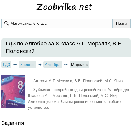
ГДЗ по Алгебре за 8 класс А.Г. Мерзляк, В.Б.
Полонский
ГДЗ
8 класс
Алгебра
Мерзляк
Авторы: А.Г. Мерзляк, В.Б. Полонский, М.С. Якир
Зубрилка - подробные гдз и решебник по Алгебре для
8 класса А.Г. Мерзляк, В.Б. Полонский, М.С. Якир
Алгоритм успеха. Спиши решения онлайн с любого
устройства.
Задания