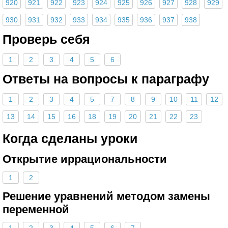
920
921
922
923
924
925
926
927
928
929
930
931
932
933
934
935
936
937
938
Проверь себя
1
2
3
4
5
6
Ответы на вопросы к параграфу
1
2
3
4
5
7
8
9
10
11
12
13
14
15
16
18
19
20
21
22
23
Когда сделаны уроки
Открытие иррациональности
1
2
Решение уравнений методом замены
переменной