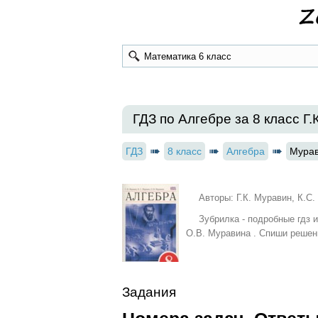
ГДЗ по Алгебре за 8 класс Г.
ГДЗ
8 класс
Алгебра
Мура
Авторы: Г.К. Муравин, К.С
Зубрилка - подробные гдз 
О.В. Муравина . Спиши решен
Задания