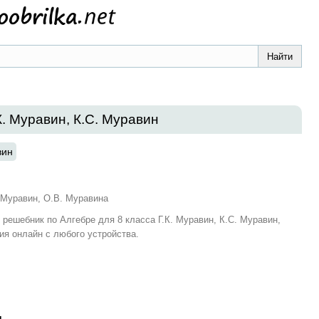
К. Муравин, К.С. Муравин
вин
. Муравин, О.В. Муравина
и решебник по Алгебре для 8 класса Г.К. Муравин, К.С. Муравин,
ия онлайн с любого устройства.