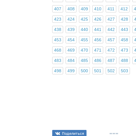
407
408
409
410
411
412
423
424
425
426
427
428
438
439
440
441
442
443
453
454
455
456
457
458
468
469
470
471
472
473
483
484
485
486
487
488
498
499
500
501
502
503
Поделиться