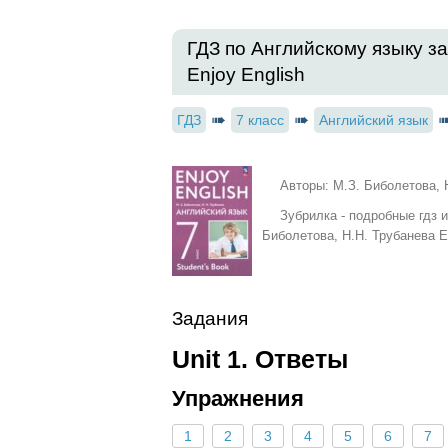
ГДЗ по Английскому языку за
Enjoy English
ГДЗ
7 класс
Английский язык
Авторы: М.З. Биболетова, 
Зубрилка - подробные гдз 
Биболетова, Н.Н. Трубанева E
Задания
Unit 1. Ответы
Упражнения
1
2
3
4
5
6
7