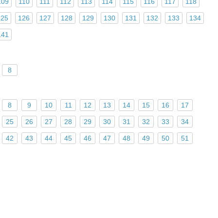
109
110
111
112
113
114
115
116
117
118
125
126
127
128
129
130
131
132
133
134
141
8
8
9
10
11
12
13
14
15
16
17
25
26
27
28
29
30
31
32
33
34
42
43
44
45
46
47
48
49
50
51