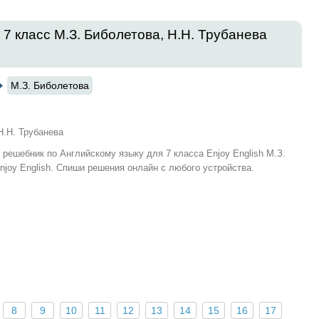
 7 класс М.З. Биболетова, Н.Н. Трубанева
М.З. Биболетова
Н.Н. Трубанева
и решебник по Английскому языку для 7 класса Enjoy English М.З.
njoy English. Спиши решения онлайн с любого устройства.
8
9
10
11
12
13
14
15
16
17