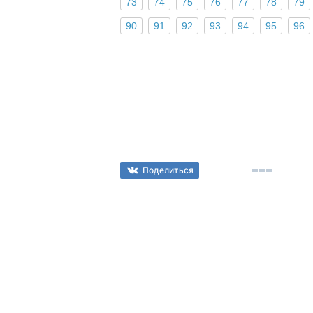
73
74
75
76
77
78
79
90
91
92
93
94
95
96
Поделиться