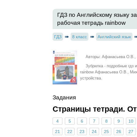
ГДЗ по Английскому языку за
рабочая тетрадь rainbow
ГДЗ
8 класс
Английский язык
Авторы: Афанасьева О.В., 
Зубрилка - подробные гдз 
rainbow Афанасьева О.В., Ми
устройства.
Задания
Страницы тетради. О
4
5
6
7
8
9
10
21
22
23
24
25
26
27