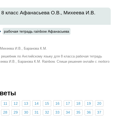
 8 класс Афанасьева О.В., Михеева И.В.
рабочая тетрадь rainbow Афанасьева
Михеева И.В., Баранова К.М.
и решебник по Английскому языку для 8 класса рабочая тетрадь
хеева И.В., Баранова К.М. Rainbow. Спиши решения онлайн с любого
тветы
11
12
13
14
15
16
17
18
19
20
28
29
30
31
32
33
34
35
36
37