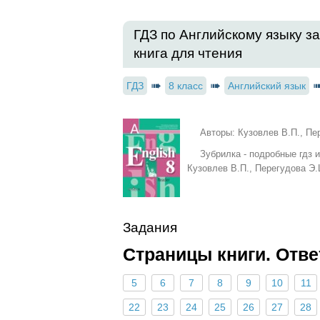
ГДЗ по Английскому языку за
книга для чтения
ГДЗ
8 класс
Английский язык
Авторы: Кузовлев В.П., Пе
Зубрилка - подробные гдз 
Кузовлев В.П., Перегудова Э.
Задания
Страницы книги. Отв
5
6
7
8
9
10
11
22
23
24
25
26
27
28