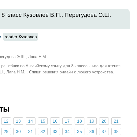
 8 класс Кузовлев В.П., Перегудова Э.Ш.
reader Кузовлев
регудова Э.Ш., Лапа Н.М.
и решебник по Английскому языку для 8 класса книга для чтения
Ш., Лапа Н.М. . Спиши решения онлайн с любого устройства.
еты
12
13
14
15
16
17
18
19
20
21
29
30
31
32
33
34
35
36
37
38