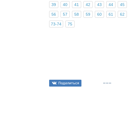
39
40
41
42
43
44
45
56
57
58
59
60
61
62
73-74
75
Поделиться