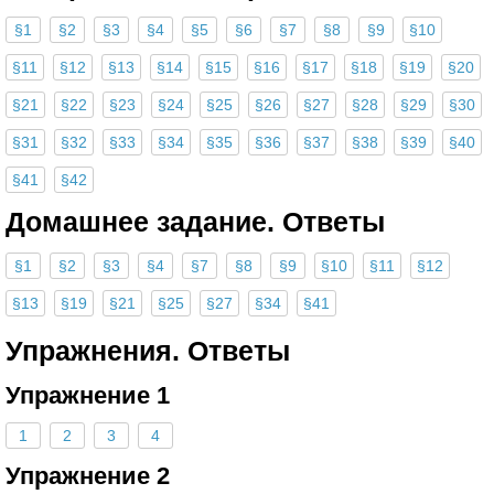
§1
§2
§3
§4
§5
§6
§7
§8
§9
§10
§11
§12
§13
§14
§15
§16
§17
§18
§19
§20
§21
§22
§23
§24
§25
§26
§27
§28
§29
§30
§31
§32
§33
§34
§35
§36
§37
§38
§39
§40
§41
§42
Домашнее задание. Ответы
§1
§2
§3
§4
§7
§8
§9
§10
§11
§12
§13
§19
§21
§25
§27
§34
§41
Упражнения. Ответы
Упражнение 1
1
2
3
4
Упражнение 2