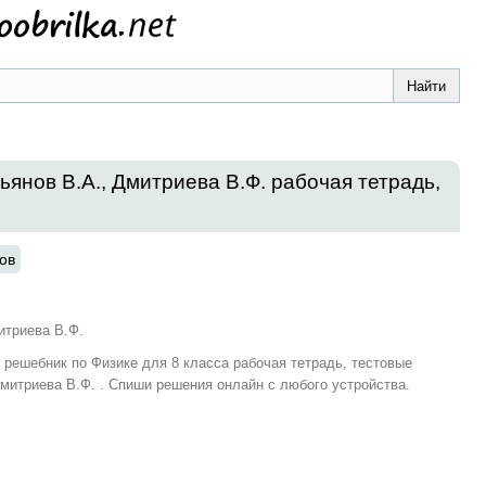
сьянов В.А., Дмитриева В.Ф. рабочая тетрадь,
ов
итриева В.Ф.
и решебник по Физике для 8 класса рабочая тетрадь, тестовые
митриева В.Ф. . Спиши решения онлайн с любого устройства.