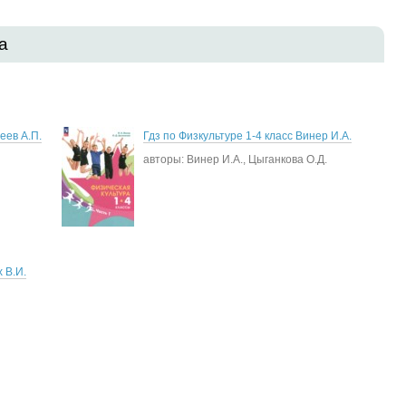
а
еев А.П.
Гдз по Физкультуре 1-4 класс Винер И.А.
авторы: Винер И.А., Цыганкова О.Д.
 В.И.