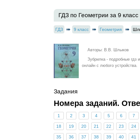
ГДЗ по Геометрии за 9 класс
ГДЗ
9 класс
Геометрия
Шл
Авторы: В.В. Шлыков
Зубрилка - подробные гдз 
онлайн с любого устройства.
Задания
Номера заданий. Отв
1
2
3
4
5
6
7
18
19
20
21
22
23
24
35
36
37
38
39
40
41