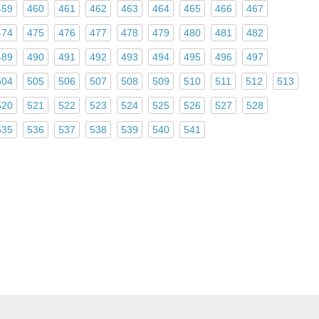
459
460
461
462
463
464
465
466
467
474
475
476
477
478
479
480
481
482
489
490
491
492
493
494
495
496
497
504
505
506
507
508
509
510
511
512
513
520
521
522
523
524
525
526
527
528
535
536
537
538
539
540
541