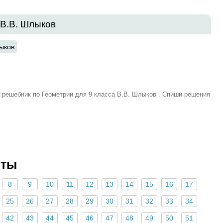
 В.В. Шлыков
ыков
и решебник по Геометрии для 9 класса В.В. Шлыков . Спиши решения
еты
8
9
10
11
12
13
14
15
16
17
25
26
27
28
29
30
31
32
33
34
42
43
44
45
46
47
48
49
50
51