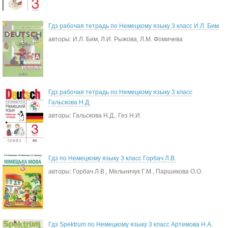
Гдз рабочая тетрадь по Немецкому языку 3 класс И.Л. Бим
авторы: И.Л. Бим, Л.И. Рыжова, Л.М. Фомичева
Гдз рабочая тетрадь по Немецкому языку 3 класс
Гальскова Н.Д.
авторы: Гальскова Н.Д., Гез Н.И.
Гдз по Немецкому языку 3 класс Горбач Л.В.
авторы: Горбач Л.В., Мельничук Г.М., Паршикова О.О.
Гдз Spektrum по Немецкому языку 3 класс Артемова Н.А.