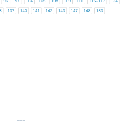
96
97
104
105
108
109
116
116–117
124
3
137
140
141
142
143
147
148
153