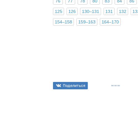
76
77
78
80
83
84
86
125
126
130–131
131
132
13
154–158
159–163
164–170
Поделиться