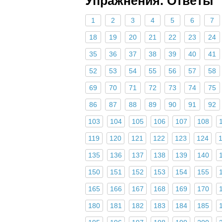
Упражнения. Ответы
1
2
3
4
5
6
7
18
19
20
21
22
23
24
35
36
37
38
39
40
41
52
53
54
55
56
57
58
69
70
71
72
73
74
75
86
87
88
89
90
91
92
103
104
105
106
107
108
119
120
121
122
123
124
135
136
137
138
139
140
150
151
152
153
154
155
165
166
167
168
169
170
180
181
182
183
184
185