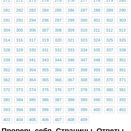
271
272
273
274
275
276
277
278
279
280
281
282
283
284
285
286
287
288
289
290
291
292
294
296
297
299
300
301
302
303
304
305
306
307
308
309
310
311
312
313
314
316
317
319
320
321
323
324
325
326
328
329
330
331
332
333
334
335
337
338
339
340
341
343
344
346
347
348
350
351
352
353
354
355
356
357
358
359
360
361
362
363
364
365
366
367
368
369
370
371
372
373
374
375
376
377
378
379
380
381
382
384
385
386
387
388
389
390
391
392
393
394
395
396
397
398
399
400
401
402
403
404
405
406
407
408
409
Проверь себя. Страницы. Ответы