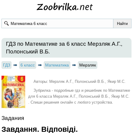
ГДЗ по Математике за 6 класс Мерзляк А.Г.,
Полонський В.Б.
ГДЗ
6 класс
Математика
Мерзляк
Авторы: Мерзляк А.Г., Полонський В.Б., Якир М.С.
Зубрилка - подробные гдз и решебник по Математике
для 6 класса Мерзляк А.Г., Полонський В.Б., Якир М.С.
. Спиши решения онлайн с любого устройства.
Задания
Завдання. Відповіді.