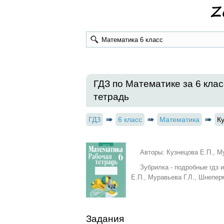
ГДЗ по Математике за 6 клас
тетрадь
ГДЗ
6 класс
Математика
К
Авторы: Кузнецова Е.П., М
Зубрилка - подробные гдз 
Е.П., Муравьева Г.Л., Шнепер
Задания