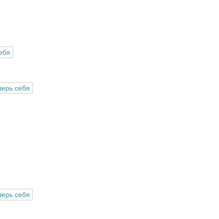
ебя
верь себя
верь себя