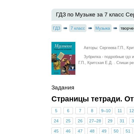
ГДЗ по Музыке за 7 класс Сер
ГДЗ
7 класс
Музыка
творче
Авторы: Сергеева Г.П., Кри
Зубрилка - подробные гдз 
Г.П., Критская Е.Д. . Спиши 
Задания
Страницы тетради. О
5
6
7
8
9–10
11
12
24
25
26
27–28
29
31
3
45
46
47
48
49
50
51