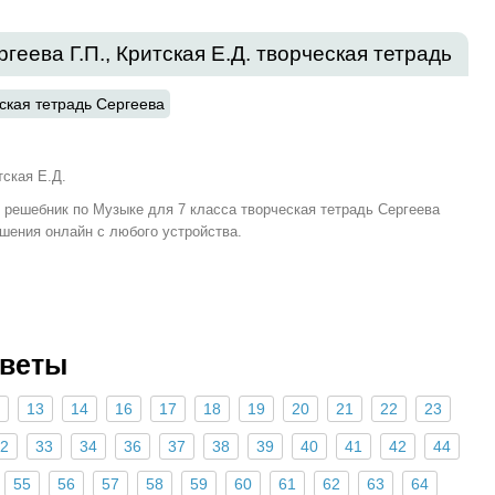
геева Г.П., Критская Е.Д. творческая тетрадь
ская тетрадь Сергеева
тская Е.Д.
и решебник по Музыке для 7 класса творческая тетрадь Сергеева
решения онлайн с любого устройства.
тветы
13
14
16
17
18
19
20
21
22
23
2
33
34
36
37
38
39
40
41
42
44
55
56
57
58
59
60
61
62
63
64