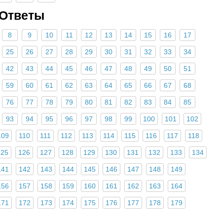
 Ответы
8
9
10
11
12
13
14
15
16
17
25
26
27
28
29
30
31
32
33
34
42
43
44
45
46
47
48
49
50
51
59
60
61
62
63
64
65
66
67
68
76
77
78
79
80
81
82
83
84
85
93
94
95
96
97
98
99
100
101
102
109
110
111
112
113
114
115
116
117
118
125
126
127
128
129
130
131
132
133
134
141
142
143
144
145
146
147
148
149
156
157
158
159
160
161
162
163
164
171
172
173
174
175
176
177
178
179