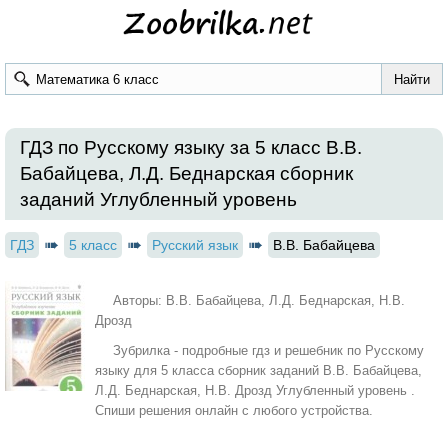
ГДЗ по Русскому языку за 5 класс В.В.
Бабайцева, Л.Д. Беднарская сборник
заданий Углубленный уровень
ГДЗ
5 класс
Русский язык
В.В. Бабайцева
Авторы: В.В. Бабайцева, Л.Д. Беднарская, Н.В.
Дрозд
Зубрилка - подробные гдз и решебник по Русскому
языку для 5 класса сборник заданий В.В. Бабайцева,
Л.Д. Беднарская, Н.В. Дрозд Углубленный уровень .
Спиши решения онлайн с любого устройства.