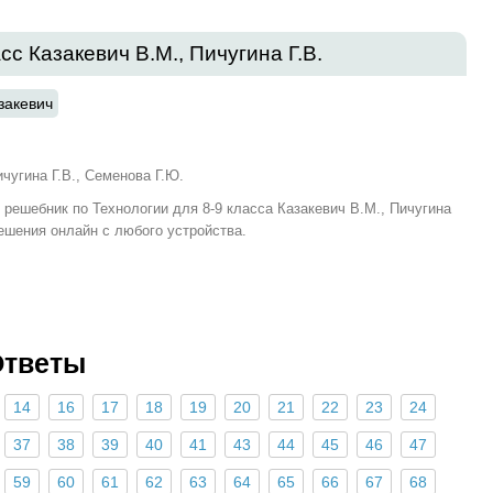
сс Казакевич В.М., Пичугина Г.В.
закевич
чугина Г.В., Семенова Г.Ю.
и решебник по Технологии для 8‐9 класса Казакевич В.М., Пичугина
решения онлайн с любого устройства.
Ответы
14
16
17
18
19
20
21
22
23
24
37
38
39
40
41
43
44
45
46
47
59
60
61
62
63
64
65
66
67
68