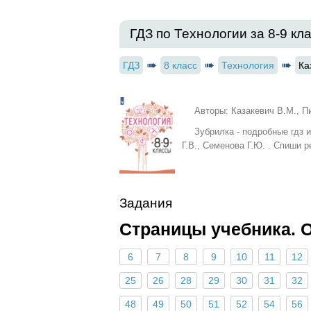
ГДЗ по Технологии за 8‐9 кла
ГДЗ
8 класс
Технология
Ка
Авторы: Казакевич В.М., Пи
Зубрилка - подробные гдз 
Г.В., Семенова Г.Ю. . Спиши 
Задания
Страницы учебника. 
6
7
8
9
10
11
12
25
26
28
29
30
31
32
48
49
50
51
52
54
56