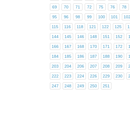
69
70
71
72
75
76
78
95
96
98
99
100
101
10
115
116
118
121
122
125
1
144
145
146
148
151
152
166
167
168
170
171
172
184
185
186
187
188
190
203
204
206
207
208
209
222
223
224
226
229
230
247
248
249
250
251