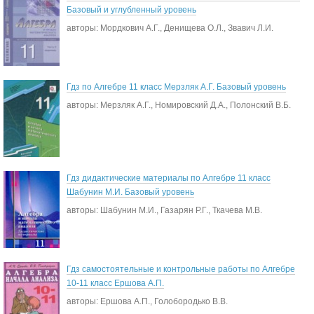
Базовый и углубленный уровень
авторы: Мордкович А.Г., Денищева О.Л., Звавич Л.И.
Гдз по Алгебре 11 класс Мерзляк А.Г. Базовый уровень
авторы: Мерзляк А.Г., Номировский Д.А., Полонский В.Б.
Гдз дидактические материалы по Алгебре 11 класс
Шабунин М.И. Базовый уровень
авторы: Шабунин М.И., Газарян Р.Г., Ткачева М.В.
Гдз самостоятельные и контрольные работы по Алгебре
10-11 класс Ершова А.П.
авторы: Ершова А.П., Голобородько В.В.