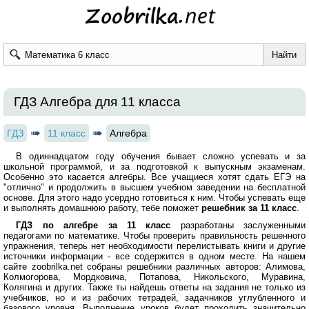
ГДЗ Алгебра для 11 класса
ГДЗ
11 класс
Алгебра
В одиннадцатом году обучения бывает сложно успевать и за
школьной программой, и за подготовкой к выпускным экзаменам.
Особенно это касается алгебры. Все учащиеся хотят сдать ЕГЭ на
"отлично" и продолжить в высшем учебном заведении на бесплатной
основе. Для этого надо усердно готовиться к ним. Чтобы успевать еще
и выполнять домашнюю работу, тебе поможет
решебник за 11 класс
.
ГДЗ по алгебре за 11 класс
разработаны заслуженными
педагогами по математике. Чтобы проверить правильность решенного
упражнения, теперь нет необходимости перелистывать книги и другие
источники информации - все содержится в одном месте. На нашем
сайте zoobrilka.net собраны решебники различных авторов: Алимова,
Колмогорова, Мордковича, Потапова, Никольского, Муравина,
Колягина и других. Также ты найдешь ответы на задания не только из
учебников, но и из рабочих тетрадей, задачников углубленного и
базового уровня. Выполнение уроков будет проходить значительно