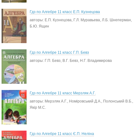
Гдз по Алгебре 11 класс Е.П. Кузнецова
авторы: Е.П. Кузнецова, Г.Л. Муравьева, Л.Б. Шнеперман,
Б.Ю. Ящин
Гдз по Алгебре 11 класс Г.П. Бевз
авторы: Г.П. Бевз, В.Г. Бевз, Н.Г. Владимирова
Гдз по Алгебре 11 класс Мерзляк А.Г.
авторы: Мерзляк А.Г., Номіровський Д.А., Полонський В.Б.,
Якір М.С.
Гдз по Алгебре 11 класс Є.П. Неліна