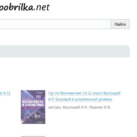
е 9-11
Гдз по Математике 10-11 класс Высоцкий
И.Р. Базовый и углубленный уровень
авторы: Высоцкий И.Р., Ященко И.В.