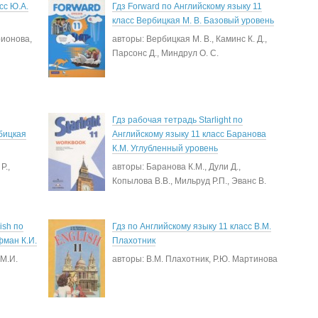
сс Ю.А.
Гдз Forward по Английскому языку 11
класс Вербицкая М. В. Базовый уровень
рионова,
авторы: Вербицкая М. В., Каминс К. Д.,
Парсонс Д., Миндрул О. С.
Гдз рабочая тетрадь Starlight по
бицкая
Английскому языку 11 класс Баранова
К.М. Углубленный уровень
Р.,
авторы: Баранова К.М., Дули Д.,
Копылова В.В., Мильруд Р.П., Эванс В.
ish по
Гдз по Английскому языку 11 класс В.М.
фман К.И.
Плахотник
 М.И.
авторы: В.М. Плахотник, Р.Ю. Мартинова