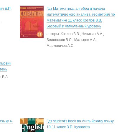
ин Е.П.
Гдз Математика: алгебра и начала
математического анализа, геометрия по
Математике 11 класс Козлов В.В.
.
Базовый и углубленный уровень
авторы: Козлов В.В., Никитин А.А.,
Белоносов В.С., Мальцев А.А.,
Марковичев А.С.
нимович
вень
 В.А.
языку 4-
Гдз student's book по Английскому языку
10-11 класс В.П. Кузовлев