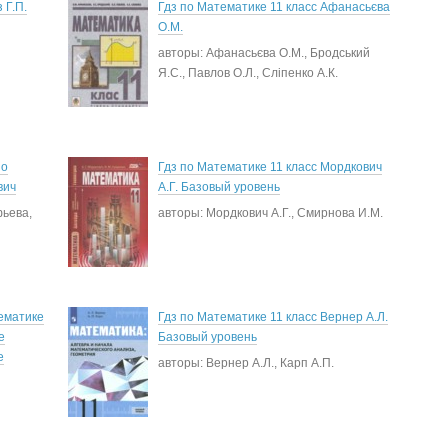
 Г.П.
Гдз по Математике 11 класс Афанасьєва
О.М.
авторы: Афанасьєва О.М., Бродський
Я.С., Павлов О.Л., Сліпенко А.К.
по
Гдз по Математике 11 класс Мордкович
вич
А.Г. Базовый уровень
фьева,
авторы: Мордкович А.Г., Смирнова И.М.
ематике
Гдз по Математике 11 класс Вернер А.Л.
е
Базовый уровень
е
авторы: Вернер А.Л., Карп А.П.