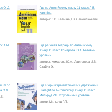
с О. Д.
Гдз по Английскому языку 11 класс Л.В.
Калініна
авторы: Л.В. Калініна, І.В. Самойлюкевич
сс А.М.
Гдз рабочая тетрадь по Английскому
языку 11 класс Комарова Ю.А. Базовый
уровень
авторы: Комарова Ю.А., Ларионова И.В.,
Стайлз Э.
nium по
Гдз сборник грамматических упражнений
а О.Л.
Starlight по Английскому языку 11 класс
Мильруд Р.П. Углубленный уровень
.Б.
автор: Мильруд Р.П.