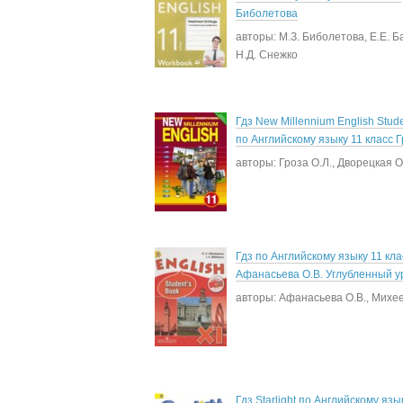
Биболетова
авторы: М.З. Биболетова, Е.Е. Б
Н.Д. Снежко
Гдз New Millennium English Stude
по Английскому языку 11 класс Г
авторы: Гроза О.Л., Дворецкая О
Гдз по Английскому языку 11 кла
Афанасьева О.В. Углубленный у
авторы: Афанасьева О.В., Михее
Гдз Starlight по Английскому язы