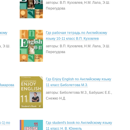
авторы: В.П. Кузовлев, Н.М. Лапа, Э.Ш.
Перегудова
скому
Гдз рабочая тетрадь по Английскому
языку 10-11 класс В.П. Кузовлев
а, Э.Ш.
авторы: В.П. Кузовлев, Н.М. Лапа, Э.Ш.
Перегудова
Гдз Enjoy English по Английскому языку
Макарова
11 класс Биболетова М.З.
авторы: Биболетова М.З., Бабушис Е.Е.,
Снежко Н.Д.
-1) по
Гдз student's book по Английскому языку
11 класс Н. В. Юхнель