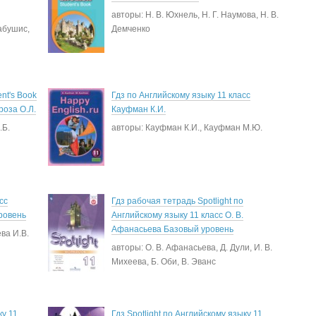
авторы: Н. В. Юхнель, Н. Г. Наумова, Н. В.
абушис,
Демченко
nt's Book
Гдз по Английскому языку 11 класс
роза О.Л.
Кауфман К.И.
.Б.
авторы: Кауфман К.И., Кауфман М.Ю.
сс
Гдз рабочая тетрадь Spotlight по
ровень
Английскому языку 11 класс О. В.
Афанасьева Базовый уровень
ва И.В.
авторы: О. В. Афанасьева, Д. Дули, И. В.
Михеева, Б. Оби, В. Эванс
ку 11
Гдз Spotlight по Английскому языку 11