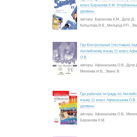
класс Баранова К.М. Углубленн
уровень
авторы: Баранова К.М., Дули Д.,
Копылова В.В., Мильруд Р.П., Эв
Гдз Контрольные (тестовые) за
Английскому языку 11 класс Аф
О.В.
авторы: Афанасьева О.В., Дули Д
Михеева И.В., Эванс В.
Гдз рабочая тетрадь по Англий
языку 11 класс Афанасьева О.В
уровень
авторы: Афанасьева О.В., Михее
Баранова К.М.