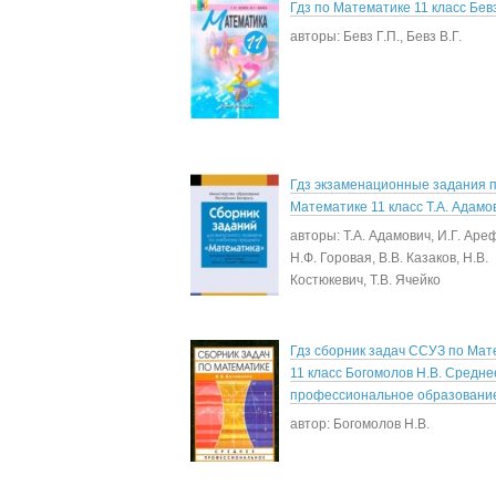
Гдз по Математике 11 класс Бевз
авторы: Бевз Г.П., Бевз В.Г.
Гдз экзаменационные задания 
Математике 11 класс Т.А. Адамо
авторы: Т.А. Адамович, И.Г. Аре
Н.Ф. Горовая, В.В. Казаков, Н.В.
Костюкевич, Т.В. Ячейко
Гдз сборник задач ССУЗ по Мат
11 класс Богомолов Н.В. Средне
профессиональное образовани
автор: Богомолов Н.В.