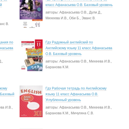
ый
класс Афанасьева О.В. Базовый уровень
авторы: Афанасьева О.В., Дули Д.,
Михеева И.В., Оби Б., Эванс В.
анс В.
дания по
Гдз Радужный английский по
анасьева
Английскому языку 11 класс Афанасьева
О.В. Базовый уровень
.,
авторы: Афанасьева О.В., Михеева И.В.,
Баранова К.М.
скому
Гдз Рабочая тетрадь по Английскому
. Базовый
языку 11 класс Афанасьева О.В.
Углубленный уровень
ва И.В.,
авторы: Афанасьева О.В., Михеева И.В.,
Баранова К.М., Мичугина С.В.