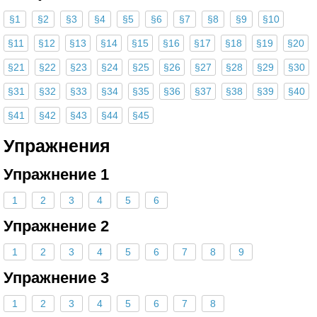
§1
§2
§3
§4
§5
§6
§7
§8
§9
§10
§11
§12
§13
§14
§15
§16
§17
§18
§19
§20
§21
§22
§23
§24
§25
§26
§27
§28
§29
§30
§31
§32
§33
§34
§35
§36
§37
§38
§39
§40
§41
§42
§43
§44
§45
Упражнения
Упражнение 1
1
2
3
4
5
6
Упражнение 2
1
2
3
4
5
6
7
8
9
Упражнение 3
1
2
3
4
5
6
7
8