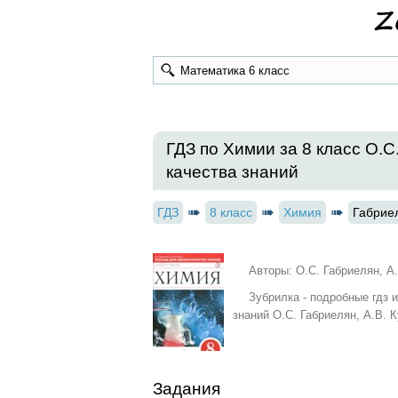
ГДЗ по Химии за 8 класс О.С
качества знаний
ГДЗ
8 класс
Химия
Габриел
Авторы: О.С. Габриелян, А
Зубрилка - подробные гдз 
знаний О.С. Габриелян, А.В. 
Задания