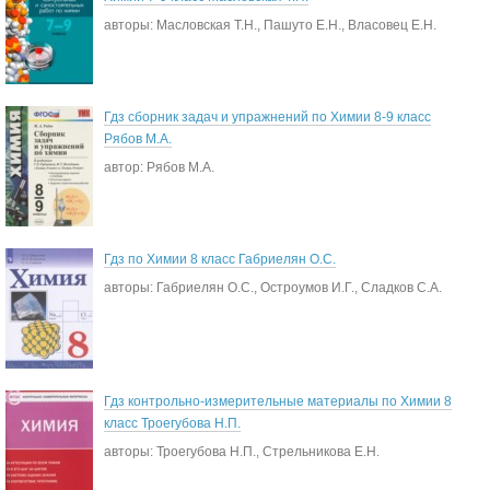
авторы: Масловская Т.Н., Пашуто Е.Н., Власовец Е.Н.
Гдз сборник задач и упражнений по Химии 8-9 класс
Рябов М.А.
автор: Рябов М.А.
Гдз по Химии 8 класс Габриелян О.С.
авторы: Габриелян О.С., Остроумов И.Г., Сладков С.А.
Гдз контрольно-измерительные материалы по Химии 8
класс Троегубова Н.П.
авторы: Троегубова Н.П., Стрельникова Е.Н.