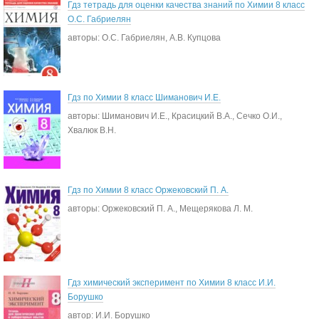
Гдз тетрадь для оценки качества знаний по Химии 8 класс
О.С. Габриелян
авторы: О.С. Габриелян, А.В. Купцова
Гдз по Химии 8 класс Шиманович И.Е.
авторы: Шиманович И.Е., Красицкий В.А., Сечко О.И.,
Хвалюк В.Н.
Гдз по Химии 8 класс Оржековский П. А.
авторы: Оржековский П. А., Мещерякова Л. М.
Гдз химический эксперимент по Химии 8 класс И.И.
Борушко
автор: И.И. Борушко