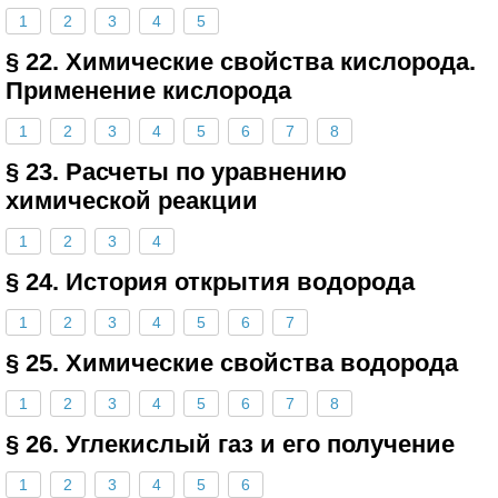
1
2
3
4
5
§ 22. Химические свойства кислорода.
Применение кислорода
1
2
3
4
5
6
7
8
§ 23. Расчеты по уравнению
химической реакции
1
2
3
4
§ 24. История открытия водорода
1
2
3
4
5
6
7
§ 25. Химические свойства водорода
1
2
3
4
5
6
7
8
§ 26. Углекислый газ и его получение
1
2
3
4
5
6