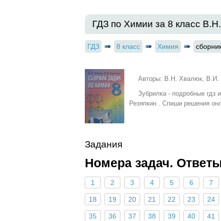
ГДЗ по Химии за 8 класс В.Н
ГДЗ
8 класс
Химия
сборни
Авторы: В.Н. Хвалюк, В.И.
Зубрилка - подробные гдз 
Резяпкин . Спиши решения онл
Задания
Номера задач. Ответ
1
2
3
4
5
6
7
18
19
20
21
22
23
24
35
36
37
38
39
40
41