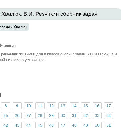
. Хвалюк, В.И. Резяпкин сборник задач
к задач Хвалюк
 Резяпкин
и решебник по Химии для 8 класса сборник задач В.Н. Хвалюк, В.И.
айн с любого устройства.
ы
8
9
10
11
12
13
14
15
16
17
25
26
27
28
29
30
31
32
33
34
42
43
44
45
46
47
48
49
50
51