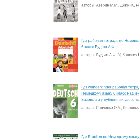
авторы: Аверин М.М., Джин Ф., Р
Гдз рабочая тетрадь по Немецк
6 класс Будько А.Ф.
авторы: Будько А.Ф., Урбанович 
Гдз wunderkinder рабочая тетра
Немецкому языку 6 класс Радчен
Базовый и углубленный уровень
авторы: Радченко О.А., Лясковск
Гдз Brucken по Немецкому языку