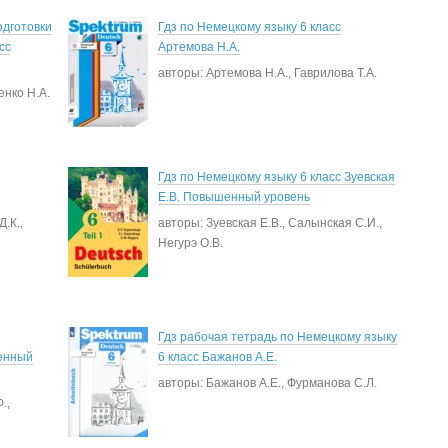
одготовки
Гдз по Немецкому языку 6 класс
сс
Артемова Н.А.
авторы: Артемова Н.А., Гаврилова Т.А.
енко Н.А.
Гдз по Немецкому языку 6 класс Зуевская
Е.В. Повышенный уровень
.К.,
авторы: Зуевская Е.В., Салынская С.И.,
Негурэ О.В.
Гдз рабочая тетрадь по Немецкому языку
ленный
6 класс Бажанов А.Е.
авторы: Бажанов А.Е., Фурманова С.Л.
.,