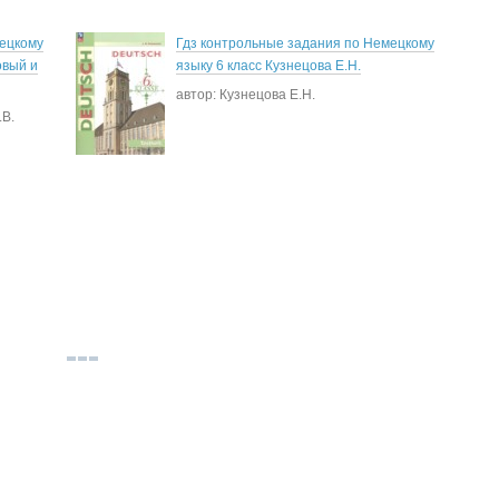
мецкому
Гдз контрольные задания по Немецкому
овый и
языку 6 класс Кузнецова Е.Н.
автор: Кузнецова Е.Н.
.В.