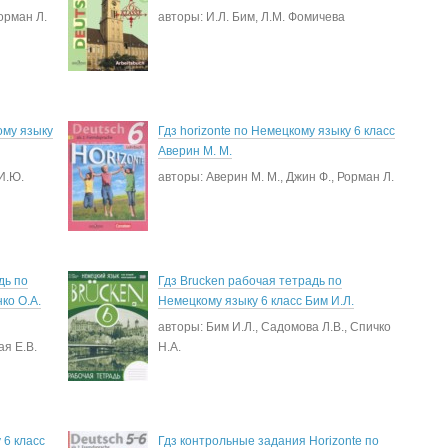
орман Л.
авторы: И.Л. Бим, Л.М. Фомичева
ому языку
Гдз horizonte по Немецкому языку 6 класс
Аверин М. М.
И.Ю.
авторы: Аверин М. М., Джин Ф., Рорман Л.
дь по
Гдз Brucken рабочая тетрадь по
ко О.А.
Немецкому языку 6 класс Бим И.Л.
авторы: Бим И.Л., Садомова Л.В., Спичко
ая Е.В.
Н.А.
 6 класс
Гдз контрольные задания Horizonte по