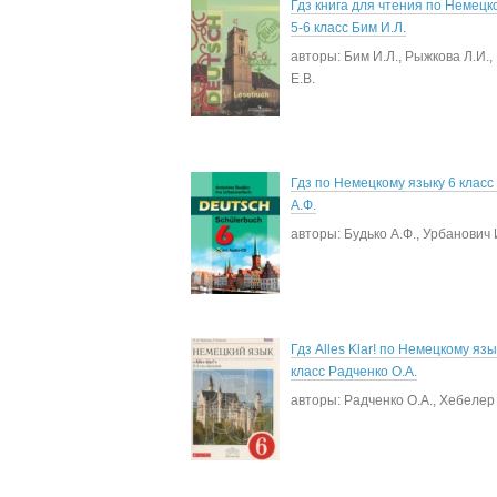
Гдз книга для чтения по Немецк
5-6 класс Бим И.Л.
авторы: Бим И.Л., Рыжкова Л.И.,
Е.В.
Гдз по Немецкому языку 6 класс
А.Ф.
авторы: Будько А.Ф., Урбанович 
Гдз Alles Klar! по Немецкому язы
класс Радченко О.А.
авторы: Радченко О.А., Хебелер 