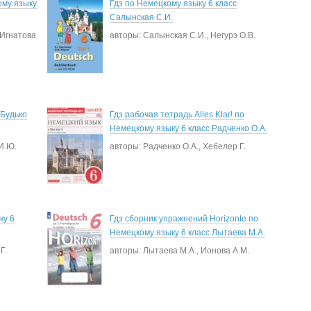
ому языку
Гдз по Немецкому языку 6 класс
Салынская С.И.
 Игнатова
авторы: Салынская С.И., Негурэ О.В.
 Будько
Гдз рабочая тетрадь Alles Klar! по
Немецкому языку 6 класс Радченко О.А.
И.Ю.
авторы: Радченко О.А., Хебелер Г.
ку 6
Гдз сборник упражнений Horizonte по
Немецкому языку 6 класс Лытаева М.А.
Г.
авторы: Лытаева М.А., Ионова А.М.