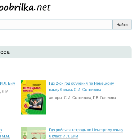
асса
 И.Л. Бим
Гдз 2-ой год обучения по Немецкому
языку 6 класс С.И. Сотникова
, Л.М.
авторы: С.И. Сотникова, Г.В. Гоголева
о
Гдз рабочая тетрадь по Немецкому языку
н М.М.
6 класс И.Л. Бим