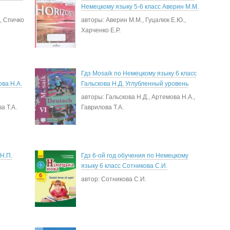
Немецкому языку 5-6 класс Аверин М.М.
, Спичко
авторы: Аверин М.М., Гуцалюк Е.Ю.,
Харченко Е.Р.
Гдз Mosaik по Немецкому языку 6 класс
ва Н.А.
Гальскова Н.Д. Углубленный уровень
авторы: Гальскова Н.Д., Артемова Н.А.,
а Т.А.
Гаврилова Т.А.
Н.П.
Гдз 6-ой год обучения по Немецкому
языку 6 класс Сотникова С.И.
автор: Сотникова С.И.