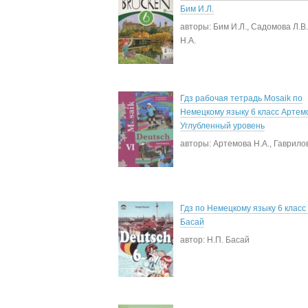
Бим И.Л.
авторы: Бим И.Л., Садомова Л.В.
Н.А.
Гдз рабочая тетрадь Mosaik по
Немецкому языку 6 класс Артемо
Углубленный уровень
авторы: Артемова Н.А., Гаврилов
Гдз по Немецкому языку 6 класс 
Басай
автор: Н.П. Басай