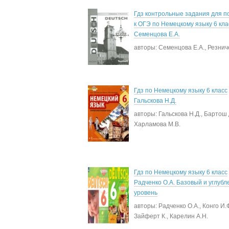
Гдз контрольные задания для п
к ОГЭ по Немецкому языку 6 кла
Семенцова Е.А.
авторы: Семенцова Е.А., Резнич
Гдз по Немецкому языку 6 класс
Гальскова Н.Д.
авторы: Гальскова Н.Д., Бартош Д
Харламова М.В.
Гдз по Немецкому языку 6 класс
Радченко О.А. Базовый и углуб
уровень
авторы: Радченко О.А., Конго И.Ф
Зайферт К., Карелин А.Н.